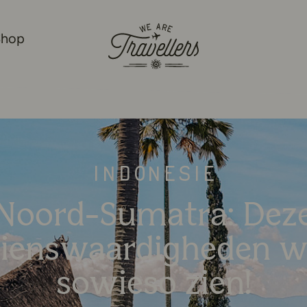
Shop
We Are Travellers
Indonesië
Noord-Sumatra: Dez
ienswaardigheden wi
sowieso zien!