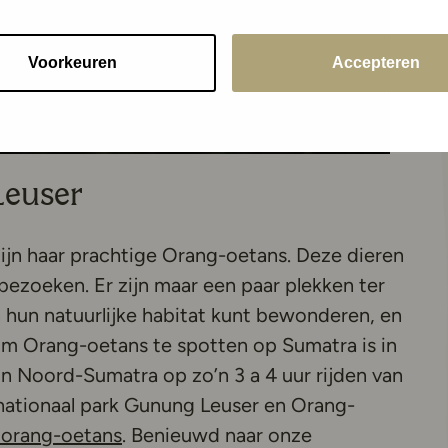
Voorkeuren
Accepteren
Leuser
ijn haar prachtige Orang-oetans. Deze dieren
bezoeken. Er zijn maar een paar plekken ter
 hun natuurlijke habitat kunt bewonderen, en
 om Orang-oetans te spotten op Sumatra is in
n Noord-Sumatra op zo’n 3 a 4 uur rijden van
ationaal park Gunung Leuser en Orang-
 orang-oetans
. Benieuwd naar onze