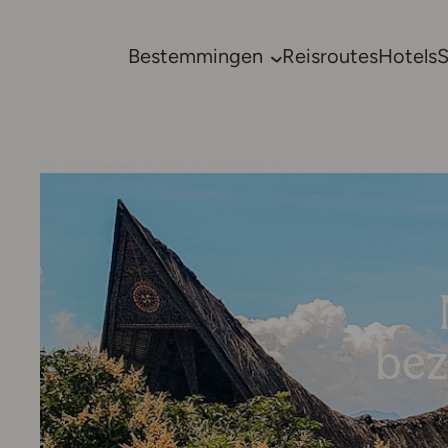
Bestemmingen
Reisroutes
Hotels
We Are Travellers
Azië
Indonesië
bez