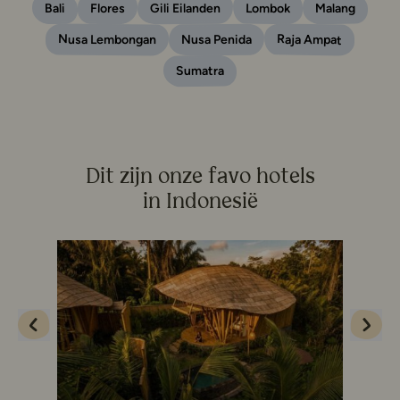
Lombok
Malang
Gili Eilanden
Flores
Bali
Raja Ampat
Nusa Lembongan
Nusa Penida
Sumatra
Dit zijn onze favo hotels
in Indonesië