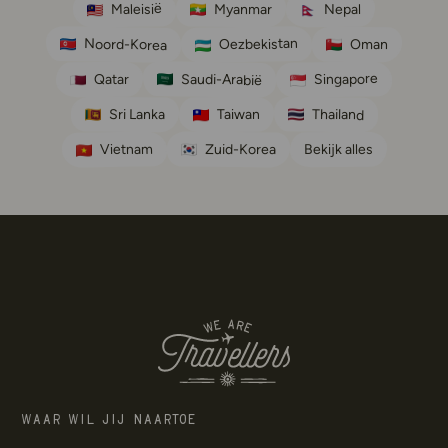
Maleisië
Nepal
Myanmar
Oezbekistan
Noord-Korea
Oman
Singapore
Saudi-Arabië
Qatar
Thailand
Taiwan
Sri Lanka
Vietnam
Zuid-Korea
Bekijk alles
We Are Travellers
Waar wil jij naartoe