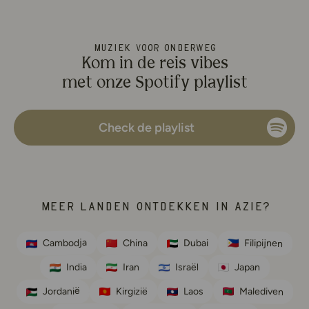
Muziek voor onderweg
Kom in de reis vibes
met onze Spotify playlist
Deze link leidt naar
Check de playlist
Meer landen ontdekken in Azië?
Cambodja
Filipijnen
Dubai
China
India
Israël
Japan
Iran
Jordanië
Malediven
Laos
Kirgizië