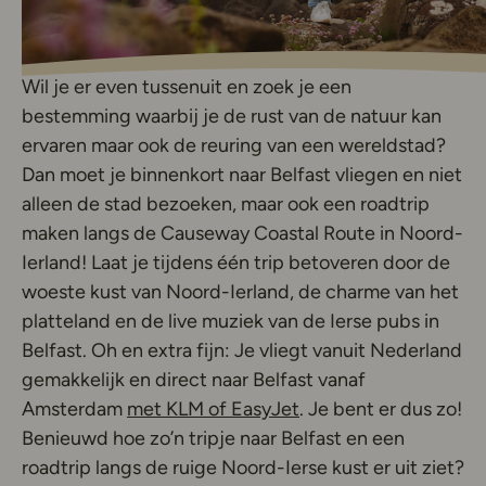
Wil je er even tussenuit en zoek je een
bestemming waarbij je de rust van de natuur kan
ervaren maar ook de reuring van een wereldstad?
Dan moet je binnenkort naar Belfast vliegen en niet
alleen de stad bezoeken, maar ook een roadtrip
maken langs de Causeway Coastal Route in Noord-
Ierland! Laat je tijdens één trip betoveren door de
woeste kust van Noord-Ierland, de charme van het
platteland en de live muziek van de Ierse pubs in
Belfast. Oh en extra fijn: Je vliegt vanuit Nederland
gemakkelijk en direct naar Belfast vanaf
Deze link opent in ee
Amsterdam
met KLM of EasyJet
. Je bent er dus zo!
Benieuwd hoe zo’n tripje naar Belfast en een
roadtrip langs de ruige Noord-Ierse kust er uit ziet?