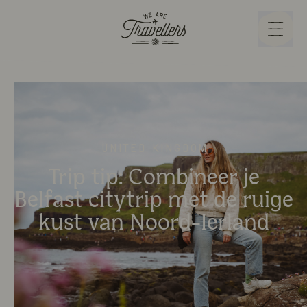
We Are Travellers
Menu
United Kingdom
Trip tip: Combineer je
Belfast citytrip met de ruige
kust van Noord-Ierland