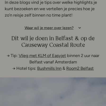
In deze blogs vind je tips over welke highlights je
kunt bezoeken en we vertellen je precies hoe je
zo’n reisje zelf binnen no time plant!
Waar wil je meer over lezen?
Dit wil je doen in Belfast & op de
Causeway Coastal Route
Deze link opent in e
→ Tip:
Vlieg met KLM of Easyjet
binnen 2 uur naar
Belfast vanaf Amsterdam
Deze link opent in een 
Deze l
→ Hotel tips:
Bushmills Inn
&
Room2 Belfast