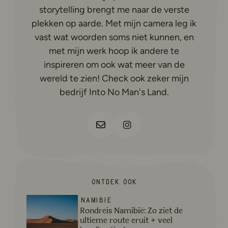
storytelling brengt me naar de verste
plekken op aarde. Met mijn camera leg ik
vast wat woorden soms niet kunnen, en
met mijn werk hoop ik andere te
inspireren om ook wat meer van de
wereld te zien! Check ook zeker mijn
bedrijf Into No Man's Land.
Deze link leidt naar een externe w
Deze link leidt naar een ex
Le
Ontdek ook
Lees meer over Rondreis Namibië: Zo ziet de ultieme rou
Namibië
Rondreis Namibië: Zo ziet de
ultieme route eruit + veel