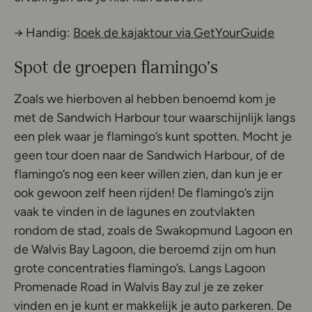
Deze l
→ Handig:
Boek de kajaktour via GetYourGuide
Spot de groepen flamingo’s
Zoals we hierboven al hebben benoemd kom je
met de Sandwich Harbour tour waarschijnlijk langs
een plek waar je flamingo’s kunt spotten. Mocht je
geen tour doen naar de Sandwich Harbour, of de
flamingo’s nog een keer willen zien, dan kun je er
ook gewoon zelf heen rijden! De flamingo’s zijn
vaak te vinden in de lagunes en zoutvlakten
rondom de stad, zoals de Swakopmund Lagoon en
de Walvis Bay Lagoon, die beroemd zijn om hun
grote concentraties flamingo’s. Langs Lagoon
Promenade Road in Walvis Bay zul je ze zeker
vinden en je kunt er makkelijk je auto parkeren. De