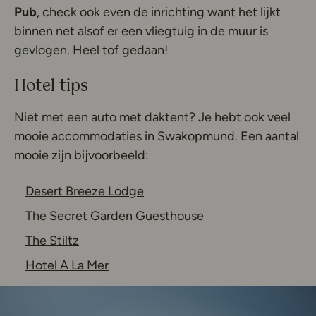
Pub
, check ook even de inrichting want het lijkt
binnen net alsof er een vliegtuig in de muur is
gevlogen. Heel tof gedaan!
Hotel tips
Niet met een auto met daktent? Je hebt ook veel
mooie accommodaties in Swakopmund. Een aantal
mooie zijn bijvoorbeeld:
Deze link opent in een nieuw t
Desert Breeze Lodge
Deze link opent in 
The Secret Garden Guesthouse
Deze link opent in een nieuw tabblad
The Stiltz
Deze link opent in een nieuw tabblad
Hotel A La Mer