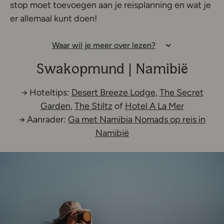
stop moet toevoegen aan je reisplanning en wat je
er allemaal kunt doen!
Waar wil je meer over lezen?
Swakopmund | Namibië
Deze link opent 
→ Hoteltips:
Desert Breeze Lodge
,
The Secret
Deze link opent in een nieuw tabblad
Deze link opent in een nieu
Deze link
Garden
,
The Stiltz
of
Hotel A La Mer
→ Aanrader:
Ga met Namibia Nomads op reis in
Deze link opent in een 
Namibië