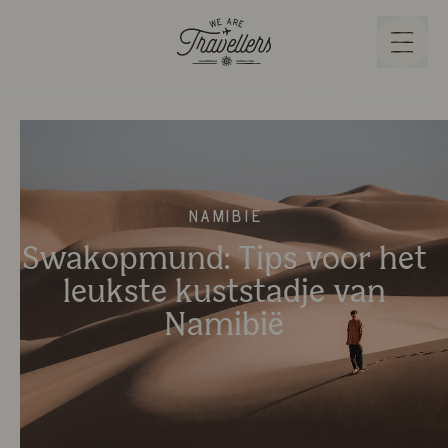
We Are Travellers
Menu
Namibië
Swakopmund: Tips voor het
leukste kuststadje van
Namibië