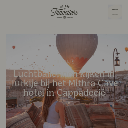
We Are Travellers
Menu
Turkije
Luchtballonnen kijken in
Turkije bij het Mithra Cave
hotel in Cappadocië